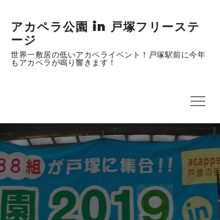
Skip
to
アカペラ公園 in 戸塚フリーステ
content
ージ
世界一敷居の低いアカペライベント！戸塚駅前に今年
もアカペラが鳴り響きます！
Menu